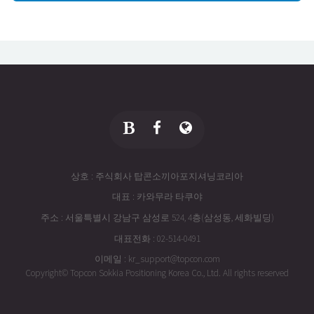
상호 : 주식회사 탑콘소끼아포지셔닝코리아
대표 : 카와무라 타쿠야
주소 : 서울특별시 강남구 삼성로 524, 4층(삼성동, 세화빌딩)
대표전화 : 02-514-0491
이메일 : kr_support@topcon.com
Copyright© Topcon Sokkia Positioning Korea Co., Ltd. All rights reserved