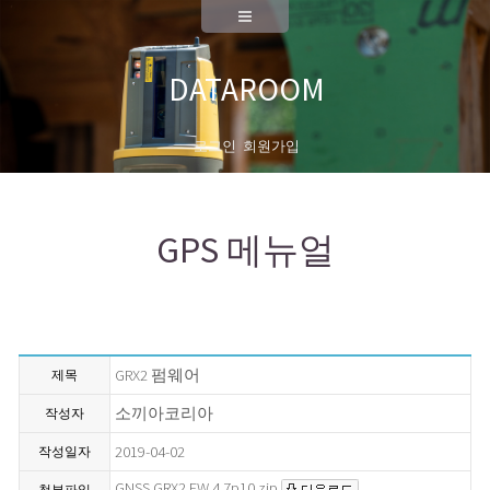
A/S
측량기기 성능검사
DATAROOM
대리점안내
로그인
회원가입
회사소개
대표이사 인사말
GPS 메뉴얼
연혁
News
채용공고
GRX2 펌웨어
제목
오시는길
소끼아코리아
작성자
2019-04-02
작성일자
GNSS GRX2 FW 4.7p10.zip