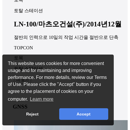
토탈 스테이션
LN-100/마츠오건설(주)/2014년12월
절반의 인력으로 10일의 작업 시간을 절반으로 단축
TOPCON
토목
This website uses cookies for more convenient
토탈 스테이션
usage and for maintaining and improving
performance. For more details, review our Terms
더 보기
of Use. Please click the "Accept" button if you
«
1
2
»
agree to the placement of cookies on your
computer.
Learn more
GNSS
Reject
Accept