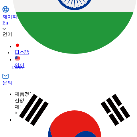
제이피주식회사
En
언어
日本語
영어
INDIA
문의
제품정보
산업
제품정보 카테고리
측량
브랜드
토목
토탈 스테이션
GNSS
TOPCON
활용 사례
건축
SOKKIA
3D 스캐너
산업
건축의 디지털화란 무엇입니까?
ClearEdge3D
머신 컨트롤
제품정보 카테고리
농업
측량