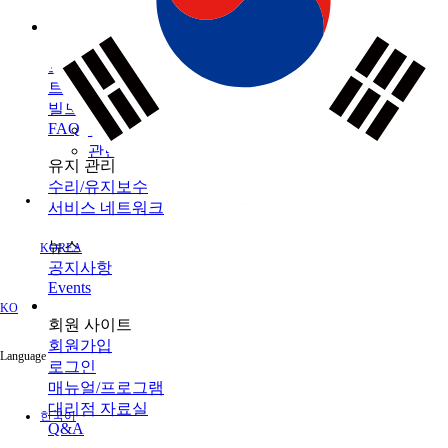
인프라 유지 관리
브랜드
토목
토탈 스테이션
모니터링
GNSS
TOPCON
건축
SOKKIA
서포트
데이터 콜렉터
3D 스캐너
농업
ClearEdge3D
트레이닝
소프트웨어
머신 컨트롤
트레이닝센터
레이저
소프트웨어
빌드테크
레벨 / 데오드라이트
FAQ
정밀 농업
관련 제품정보
유지 관리
수리/유지보수
서비스 네트워크
뉴스
KOREA
공지사항
Events
KO
회원 사이트
회원가입
Language
로그인
매뉴얼/프로그램
대리점 자료실
한국어
Q&A