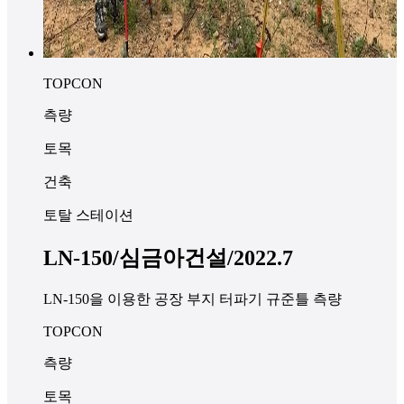
TOPCON
측량
토목
건축
토탈 스테이션
LN-150/심금아건설/2022.7
LN-150을 이용한 공장 부지 터파기 규준틀 측량
TOPCON
측량
토목