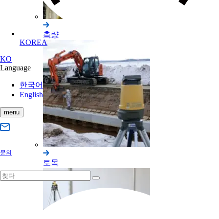
측량
KOREA
KO
Language
한국어
English
menu
문의
토목