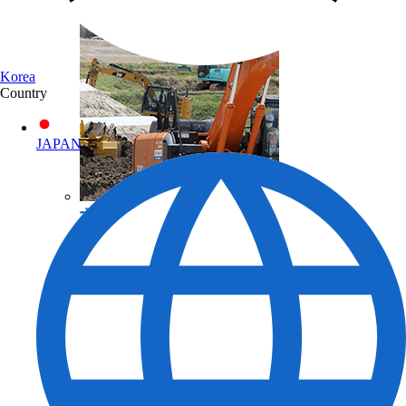
Korea
Country
JAPAN
토목