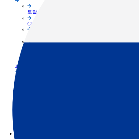
토탈 스테이션
GNSS
3D 스캐너
머신 컨트롤
소프트웨어
브랜드
TOPCON 브랜드
SOKKIA 브랜드
ClearEdge3D 브랜드
서포트