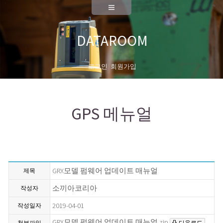
A/S
측량기기 성능검사
DATAROOM
대리점안내
로그인
회원가입
회사소개
대표이사 인사말
GPS 메뉴얼
연혁
News
채용공고
GRX모델 펌웨어 업데이트 매뉴얼
제목
오시는길
소끼아코리아
작성자
2019-04-01
작성일자
GRX모델 펌웨어 업데이트 매뉴얼.zip