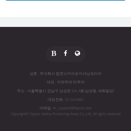
상호 : 주식회사 탑콘소끼아포지셔닝코리아
대표 : 카와무라 타쿠야
주소 : 서울특별시 강남구 삼성로 524, 4층(삼성동, 세화빌딩)
대표전화 : 02-514-0491
이메일 : kr_support@topcon.com
Copyright© Topcon Sokkia Positioning Korea Co., Ltd. All rights reserved