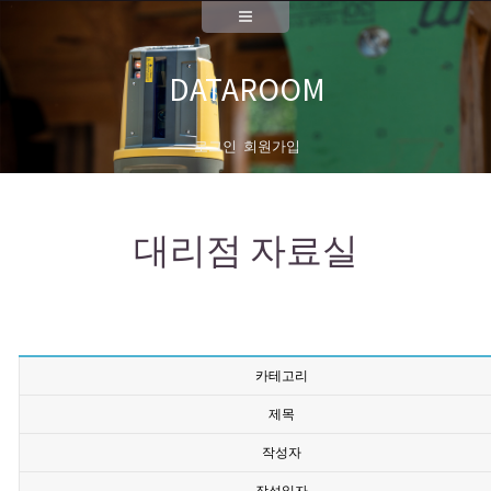
DATAROOM
로그인
회원가입
대리점 자료실
카테고리
제목
작성자