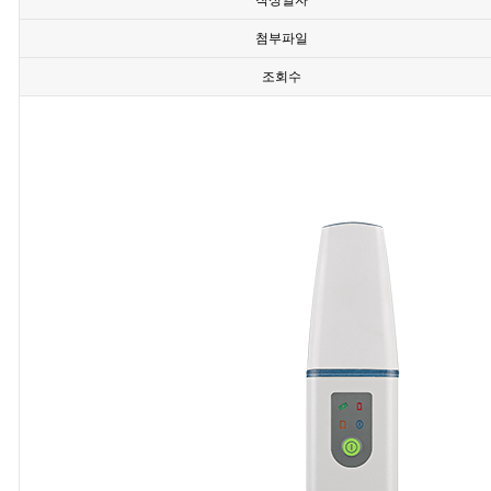
작성일자
첨부파일
조회수