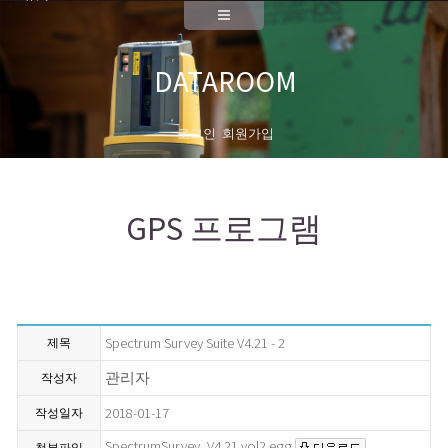
A/S
측량기기 성능검사
DATAROOM
대리점안내
회사소개
로그인
회원가입
대표이사 인사말
연혁
GPS 프로그램
News
채용공고
오시는길
Spectrum Survey Suite V4.21 - 2
제목
관리자
작성자
2018-01-17
작성일자
SpectrumSurvey_V4.21.vol2.egg