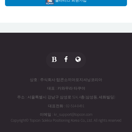
폴라리스 회원가입
상호 : 주식회사 탑콘소끼아포지셔닝코리아
대표 : 카와무라 타쿠야
주소 : 서울특별시 강남구 삼성로 524, 4층(삼성동, 세화빌딩)
대표전화 : 02-514-0491
이메일 : kr_support@topcon.com
Copyright© Topcon Sokkia Positioning Korea Co., Ltd. All rights reserved