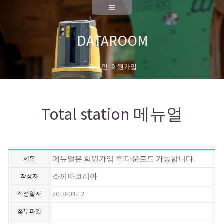
A/S
측량기기 성능검사
DATAROOM
대리점안내
로그인
회원가입
회사소개
대표이사 인사말
Total station 메뉴얼
연혁
News
채용공고
메뉴얼은 회원가입 후 다운로드 가능합니다.
제목
오시는길
소끼아코리아
작성자
2018-03-12
작성일자
첨부파일