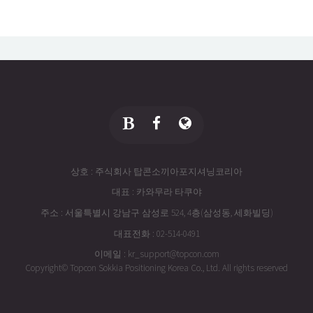
상호 : 주식회사 탑콘소끼아포지셔닝코리아
대표 : 카와무라 타쿠야
주소 : 서울특별시 강남구 삼성로 524, 4층(삼성동, 세화빌딩)
대표전화 : 02-514-0491
이메일 : kr_support@topcon.com
Copyright© Topcon Sokkia Positioning Korea Co., Ltd. All rights reserved