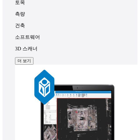
토목
측량
건축
소프트웨어
3D 스캐너
더 보기