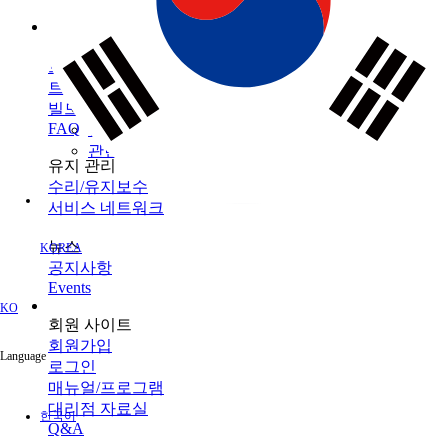
인프라 유지 관리
브랜드
토목
토탈 스테이션
모니터링
GNSS
TOPCON
건축
SOKKIA
서포트
데이터 콜렉터
3D 스캐너
농업
ClearEdge3D
트레이닝
소프트웨어
머신 컨트롤
트레이닝센터
레이저
소프트웨어
빌드테크
레벨 / 데오드라이트
FAQ
정밀 농업
관련 제품정보
유지 관리
수리/유지보수
서비스 네트워크
뉴스
KOREA
공지사항
Events
KO
회원 사이트
회원가입
Language
로그인
매뉴얼/프로그램
대리점 자료실
한국어
Q&A