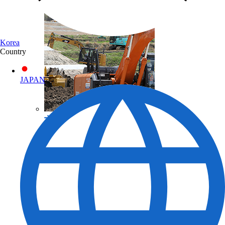
Korea
Country
JAPAN
토목