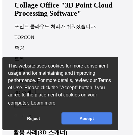
Collage Office "3D Point Cloud
Processing Software"
포인트 클라우드 처리가 쉬워졌습니다.
TOPCON
측량
토목
This website uses cookies for more convenient
건축
usage and for maintaining and improving
performance. For more details, review our Terms
소프트웨어
of Use. Please click the "Accept" button if you
3D 스캐너
agree to the placement of cookies on your
computer.
Learn more
더 보기
«
1
»
Reject
Accept
활용 사례(3D 스캐너)