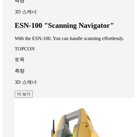
측량
3D 스캐너
ESN-100 "Scanning Navigator"
With the ESN-100, You can handle scanning effortlessly.
TOPCON
토목
측량
3D 스캐너
더 보기