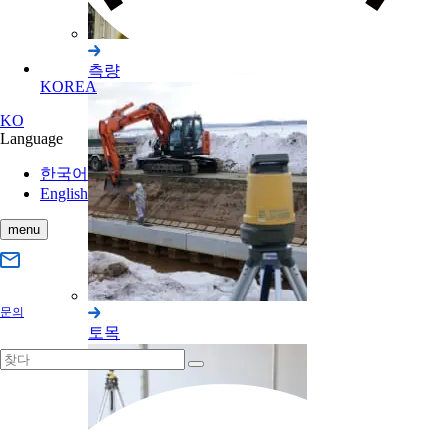
측량
KOREA
KO
Language
한국어
English
menu
문의
토목