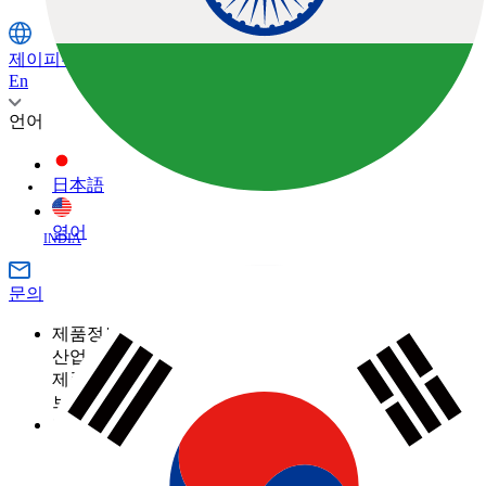
제이피주식회사
En
언어
日本語
영어
INDIA
문의
제품정보
산업
제품정보 카테고리
측량
브랜드
토목
토탈 스테이션
GNSS
TOPCON
활용 사례
건축
SOKKIA
3D 스캐너
산업
건축의 디지털화란 무엇입니까?
ClearEdge3D
머신 컨트롤
제품정보 카테고리
농업
측량