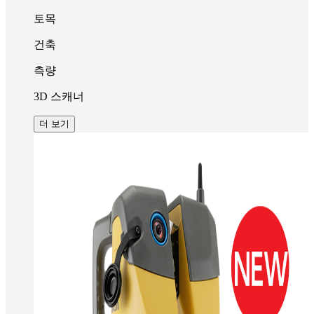
토목
건축
측량
3D 스캐너
더 보기